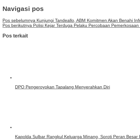
Navigasi pos
Pos sebelumnya
Kunjungi Tandeallo, ABM Komitmen Akan Benahi Infr
Pos berikutnya
Polisi Kejar Terduga Pelaku Percobaan Pemerkosaan
Pos terkait
DPO Pengeroyokan Tapalang Menyerahkan Diri
Kapolda Sulbar Rangkul Keluarga Minang, Soroti Peran Besa