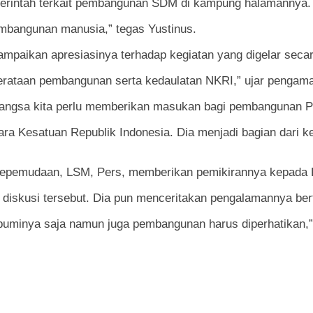
emerintah terkait pembangunan SDM di kampung halamannya.
pembangunan manusia,” tegas Yustinus.
paikan apresiasinya terhadap kegiatan yang digelar secara
erataan pembangunan serta kedaulatan NKRI,” ujar pengamat 
ngsa kita perlu memberikan masukan bagi pembangunan P
a Kesatuan Republik Indonesia. Dia menjadi bagian dari keb
epemudaan, LSM, Pers, memberikan pemikirannya kepada P
am diskusi tersebut. Dia pun menceritakan pengalamannya b
 buminya saja namun juga pembangunan harus diperhatikan,”