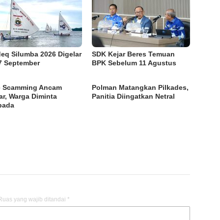
eq Silumba 2026 Digelar
SDK Kejar Beres Temuan
7 September
BPK Sebelum 11 Agustus
e Scamming Ancam
Polman Matangkan Pilkades,
ar, Warga Diminta
Panitia Diingatkan Netral
pada
Ruas yang wajib ditandai
*