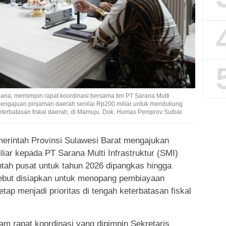
lana, memimpin rapat koordinasi bersama tim PT Sarana Multi
s pengajuan pinjaman daerah senilai Rp200 miliar untuk mendukung
eterbatasan fiskal daerah, di Mamuju. Dok. Humas Pemprov Sulbar.
rintah Provinsi Sulawesi Barat mengajukan
liar kepada PT Sarana Multi Infrastruktur (SMI)
intah pusat untuk tahun 2026 dipangkas hingga
sebut disiapkan untuk menopang pembiayaan
tap menjadi prioritas di tengah keterbatasan fiskal
am rapat koordinasi yang dipimpin Sekretaris