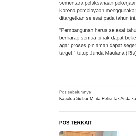
sementara pelaksanaan pekerjaan
Karena pembiayaan menggunakan a
ditargetkan selesai pada tahun ini
“Pembangunan harus selesai tahun
berharap semua pihak dapat beke
agar proses pinjaman dapat seger
target,” tutup Junda Maulana.(Rls
Navigasi
Pos sebelumnya
Kapolda Sulbar Minta Polisi Tak Andalka
pos
POS TERKAIT