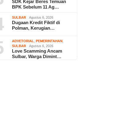
SDK Kejar Beres Temuan
BPK Sebelum 11 Ag…
4
SULBAR
Agustus 6, 2026
Dugaan Kredit Fiktif di
Polman, Kerugian…
5
ADVETORIAL
,
PEMERINTAHAN
,
SULBAR
Agustus 6, 2026
Love Scamming Ancam
Sulbar, Warga Dimint…