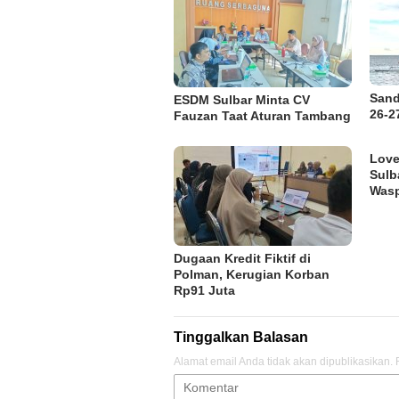
Sand
ESDM Sulbar Minta CV
26-2
Fauzan Taat Aturan Tambang
Lov
Sulb
Was
Dugaan Kredit Fiktif di
Polman, Kerugian Korban
Rp91 Juta
Tinggalkan Balasan
Alamat email Anda tidak akan dipublikasikan.