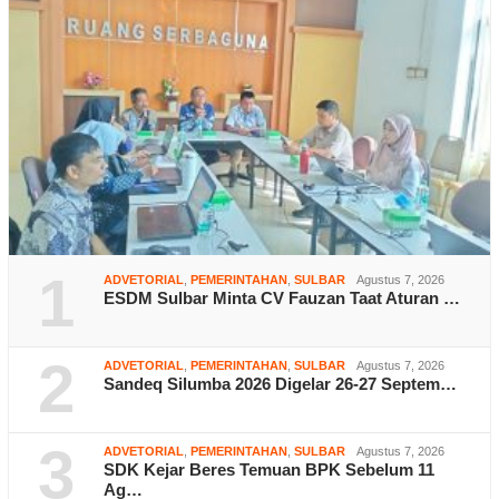
1
ADVETORIAL
,
PEMERINTAHAN
,
SULBAR
Agustus 7, 2026
ESDM Sulbar Minta CV Fauzan Taat Aturan …
2
ADVETORIAL
,
PEMERINTAHAN
,
SULBAR
Agustus 7, 2026
Sandeq Silumba 2026 Digelar 26-27 Septem…
3
ADVETORIAL
,
PEMERINTAHAN
,
SULBAR
Agustus 7, 2026
SDK Kejar Beres Temuan BPK Sebelum 11
Ag…