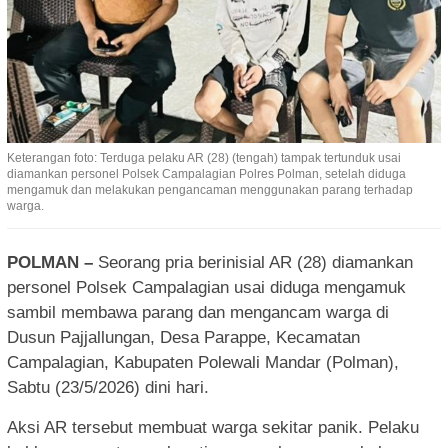
Keterangan foto: Terduga pelaku AR (28) (tengah) tampak tertunduk usai
diamankan personel Polsek Campalagian Polres Polman, setelah diduga
mengamuk dan melakukan pengancaman menggunakan parang terhadap
warga.
POLMAN –
Seorang pria berinisial AR (28) diamankan
personel Polsek Campalagian usai diduga mengamuk
sambil membawa parang dan mengancam warga di
Dusun Pajjallungan, Desa Parappe, Kecamatan
Campalagian, Kabupaten Polewali Mandar (Polman),
Sabtu (23/5/2026) dini hari.
Aksi AR tersebut membuat warga sekitar panik. Pelaku