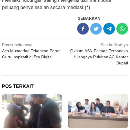
memiliki hubungan saling mengenal dan membuka
peluang penyelesaian secara mediasi.(*)
SEBARKAN
Navigasi
Pos sebelumnya
Pos berikutnya
Aco Musaddad Tekankan Peran
Oknum ASN Polman Tersangka
pos
Guru Inspiratif di Era Digital
Hilangnya Puluhan AC Kantor
Bupati
POS TERKAIT