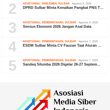
2
ADVETORIAL
,
PARLEMEN
,
SULBAR
Agustus 8, 2026
DPRD Sulbar Minta Kenaikan Pangkat PNS T…
3
ADVETORIAL
,
PEMERINTAHAN
,
SULBAR
Agustus 8, 2026
Sensus Ekonomi 2026 Jangan Asal Data
4
ADVETORIAL
,
PEMERINTAHAN
,
SULBAR
Agustus 7, 2026
ESDM Sulbar Minta CV Fauzan Taat Aturan …
5
ADVETORIAL
,
PEMERINTAHAN
,
SULBAR
Agustus 7, 2026
Sandeq Silumba 2026 Digelar 26-27 Septem…