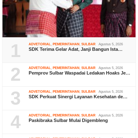
1
ADVETORIAL
,
PEMERINTAHAN
,
SULBAR
Agustus 5, 2026
SDK Terima Gelar Adat, Janji Bangun Ista…
2
ADVETORIAL
,
PEMERINTAHAN
,
SULBAR
Agustus 5, 2026
Pemprov Sulbar Waspadai Ledakan Hoaks Je…
3
ADVETORIAL
,
PEMERINTAHAN
,
SULBAR
Agustus 5, 2026
SDK Perkuat Sinergi Layanan Kesehatan de…
4
ADVETORIAL
,
PEMERINTAHAN
,
SULBAR
Agustus 5, 2026
Paskibraka Sulbar Mulai Digembleng