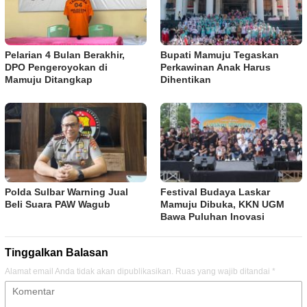
Pelarian 4 Bulan Berakhir,
Bupati Mamuju Tegaskan
DPO Pengeroyokan di
Perkawinan Anak Harus
Mamuju Ditangkap
Dihentikan
Polda Sulbar Warning Jual
Festival Budaya Laskar
Beli Suara PAW Wagub
Mamuju Dibuka, KKN UGM
Bawa Puluhan Inovasi
Tinggalkan Balasan
Alamat email Anda tidak akan dipublikasikan.
Ruas yang wajib ditandai
*