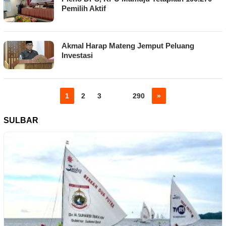
Pemilih Aktif
Akmal Harap Mateng Jemput Peluang
Investasi
1
2
3
…
290
»
SULBAR