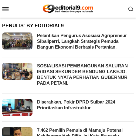
Loncat
Menu
ke
Mobile
konten
PENULIS:
BY EDITORIAL9
Pelantikan Pengurus Asosiasi Agripreneur
Sibaliparri, Langkah Strategis Pemuda
Bangun Ekonomi Berbasis Pertanian.
SOSIALISASI PEMBANGUNAN SALURAN
IRIGASI SEKUNDER BENDUNG LAKEJO,
BENTUK NYATA PERHATIAN GUBERNUR
PADA PETANI.
Diserahkan, Pokir DPRD Sulbar 2024
Prioritaskan Infrastruktur
7.462 Pemilih Pemula di Mamuju Potensi
Kehilangan Hak Pilih, Ini Kata Bawaslu