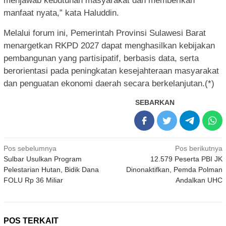
menjawab kebutuhan masyarakat dan memberikan
manfaat nyata,” kata Haluddin.
Melalui forum ini, Pemerintah Provinsi Sulawesi Barat
menargetkan RKPD 2027 dapat menghasilkan kebijakan
pembangunan yang partisipatif, berbasis data, serta
berorientasi pada peningkatan kesejahteraan masyarakat
dan penguatan ekonomi daerah secara berkelanjutan.(*)
SEBARKAN
Navigasi
Pos sebelumnya
Pos berikutnya
Sulbar Usulkan Program
12.579 Peserta PBI JK
pos
Pelestarian Hutan, Bidik Dana
Dinonaktifkan, Pemda Polman
FOLU Rp 36 Miliar
Andalkan UHC
POS TERKAIT