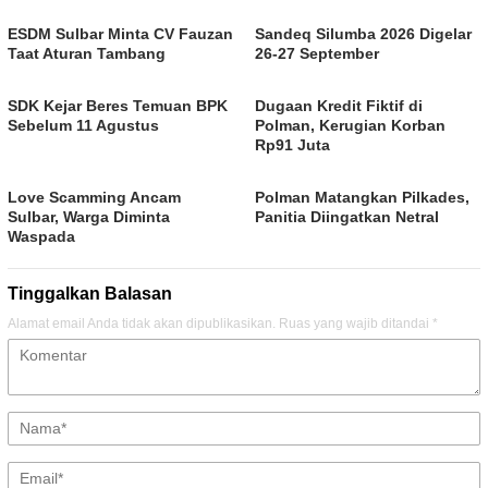
ESDM Sulbar Minta CV Fauzan
Sandeq Silumba 2026 Digelar
Taat Aturan Tambang
26-27 September
SDK Kejar Beres Temuan BPK
Dugaan Kredit Fiktif di
Sebelum 11 Agustus
Polman, Kerugian Korban
Rp91 Juta
Love Scamming Ancam
Polman Matangkan Pilkades,
Sulbar, Warga Diminta
Panitia Diingatkan Netral
Waspada
Tinggalkan Balasan
Alamat email Anda tidak akan dipublikasikan.
Ruas yang wajib ditandai
*