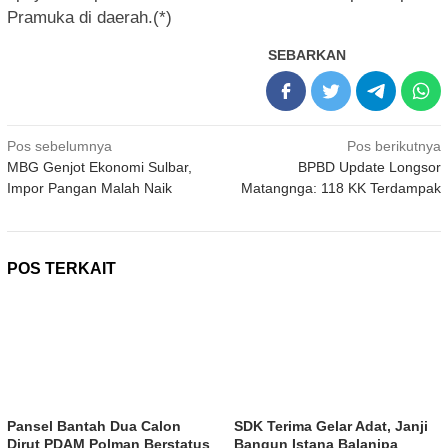
Pramuka di daerah.(*)
SEBARKAN
Navigasi
Pos sebelumnya
Pos berikutnya
MBG Genjot Ekonomi Sulbar,
BPBD Update Longsor
pos
Impor Pangan Malah Naik
Matangnga: 118 KK Terdampak
POS TERKAIT
Pansel Bantah Dua Calon
SDK Terima Gelar Adat, Janji
Dirut PDAM Polman Berstatus
Bangun Istana Balanipa