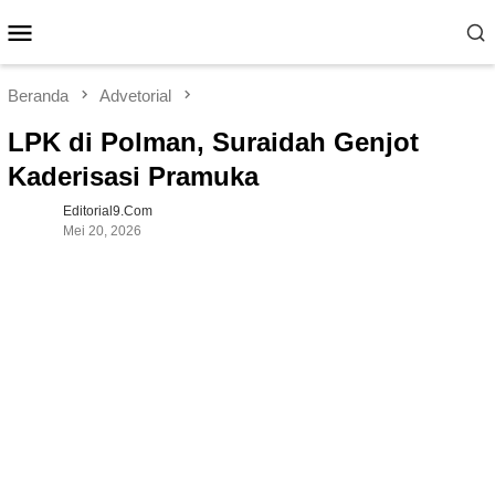
Loncat
Menu
ke
Mobile
konten
Beranda
Advetorial
LPK di Polman, Suraidah Genjot
Kaderisasi Pramuka
Editorial9.com
Mei 20, 2026