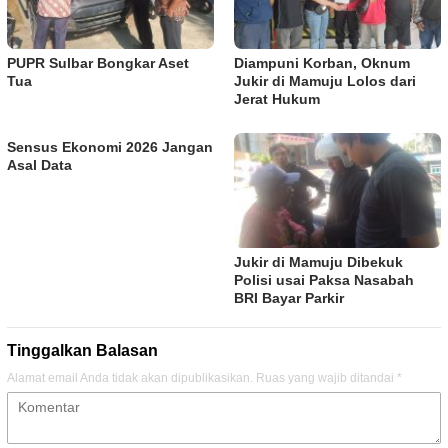
PUPR Sulbar Bongkar Aset
Diampuni Korban, Oknum
Tua
Jukir di Mamuju Lolos dari
Jerat Hukum
Sensus Ekonomi 2026 Jangan
Asal Data
Jukir di Mamuju Dibekuk
Polisi usai Paksa Nasabah
BRI Bayar Parkir
Tinggalkan Balasan
Alamat email Anda tidak akan dipublikasikan.
Ruas yang wajib ditandai
*