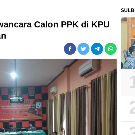
SULB
wancara Calon PPK di KPU
an