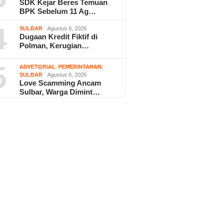
SDK Kejar Beres Temuan
BPK Sebelum 11 Ag…
4
SULBAR
Agustus 6, 2026
Dugaan Kredit Fiktif di
Polman, Kerugian…
5
ADVETORIAL
,
PEMERINTAHAN
,
SULBAR
Agustus 6, 2026
Love Scamming Ancam
Sulbar, Warga Dimint…