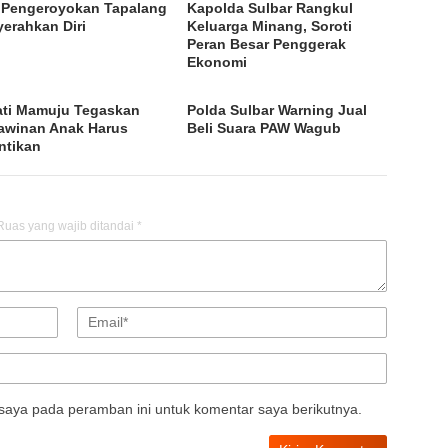
Pengeroyokan Tapalang
Kapolda Sulbar Rangkul
erahkan Diri
Keluarga Minang, Soroti
Peran Besar Penggerak
Ekonomi
ti Mamuju Tegaskan
Polda Sulbar Warning Jual
awinan Anak Harus
Beli Suara PAW Wagub
ntikan
Ruas yang wajib ditandai
*
saya pada peramban ini untuk komentar saya berikutnya.