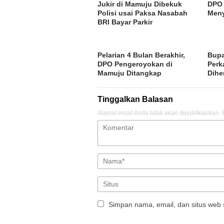
Jukir di Mamuju Dibekuk
DPO 
Polisi usai Paksa Nasabah
Meny
BRI Bayar Parkir
Pelarian 4 Bulan Berakhir,
Bupa
DPO Pengeroyokan di
Perk
Mamuju Ditangkap
Dihe
Tinggalkan Balasan
Alamat email Anda tidak akan dipublikasikan.
Simpan nama, email, dan situs web 