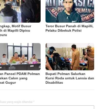
ngkap, Motif Busur
Teror Busur Panah di Mapilli,
h di Mapilli Dipicu
Pelaku Dibekuk Polisi
buru
an Pansel PDAM Polman
Bupati Polman Salurkan
skan Calon yang
Kursi Roda untuk Lansia dan
at Gugur
Disabilitas
Ruas yang wajib ditandai
*