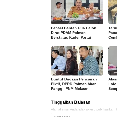
Pansel Bantah Dua Calon
Teru
Dirut PDAM Polman
Pana
Berstatus Kader Partai
Cem
Buntut Dugaan Pencairan
Alas
Fiktif, DPRD Polman Akan
Lolo
Panggil PNM Mekaar
Semp
Tinggalkan Balasan
Alamat email Anda tidak akan dipublikasikan.