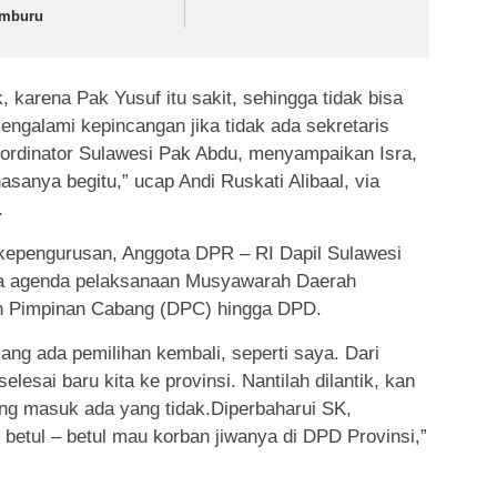
mburu
uk, karena Pak Yusuf itu sakit, sehingga tidak bisa
engalami kepincangan jika tidak ada sekretaris
oordinator Sulawesi Pak Abdu, menyampaikan Isra,
sanya begitu,” ucap Andi Ruskati Alibaal, via
.
r kepengurusan, Anggota DPR – RI Dapil Sulawesi
ya agenda pelaksanaan Musyawarah Daerah
an Pimpinan Cabang (DPC) hingga DPD.
ang ada pemilihan kembali, seperti saya. Dari
lesai baru kita ke provinsi. Nantilah dilantik, kan
ang masuk ada yang tidak.Diperbaharui SK,
 betul – betul mau korban jiwanya di DPD Provinsi,”