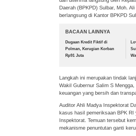
dan diterima langsung oleh Kepa
Daerah (BPKPD) Sulbar, Moh. Ali
berlangsung di Kantor BPKPD Sul
BACAAN LAINNYA
Dugaan Kredit Fiktif di
Lo
Polman, Kerugian Korban
Su
Rp91 Juta
Wa
Langkah ini merupakan tindak lan
Wakil Gubernur Salim S Mengga, 
keuangan yang bersih dan transp
Auditor Ahli Madya Inspektorat D
kasus hasil pemeriksaan BPK RI y
Inspektorat. Temuan tersebut kem
mekanisme penuntutan ganti kerug