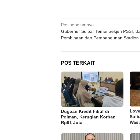
Navigasi
Pos sebelumnya
Gubernur Sulbar Temui Sekjen PSSI, B
pos
Pembinaan dan Pembangunan Stadion
POS TERKAIT
Lov
Dugaan Kredit Fiktif di
Sulb
Polman, Kerugian Korban
Was
Rp91 Juta