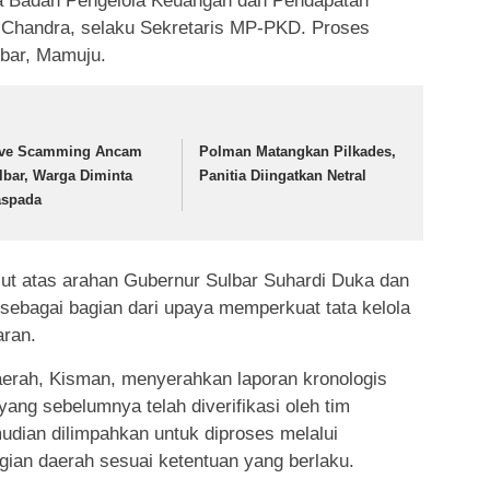
la Badan Pengelola Keuangan dan Pendapatan
 Chandra, selaku Sekretaris MP-PKD. Proses
bar, Mamuju.
ve Scamming Ancam
Polman Matangkan Pilkades,
lbar, Warga Diminta
Panitia Diingatkan Netral
spada
jut atas arahan Gubernur Sulbar Suhardi Duka dan
sebagai bagian dari upaya memperkuat tata kelola
aran.
aerah, Kisman, menyerahkan laporan kronologis
ang sebelumnya telah diverifikasi oleh tim
udian dilimpahkan untuk diproses melalui
ian daerah sesuai ketentuan yang berlaku.