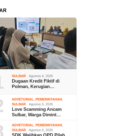
AR
1
SULBAR
Agustus 6, 2026
Dugaan Kredit Fiktif di
Polman, Kerugian…
2
ADVETORIAL
,
PEMERINTAHAN
,
SULBAR
Agustus 6, 2026
Love Scamming Ancam
Sulbar, Warga Dimint…
3
ADVETORIAL
,
PEMERINTAHAN
,
SULBAR
Agustus 6, 2026
SDK Wajibkan OPD Pilah