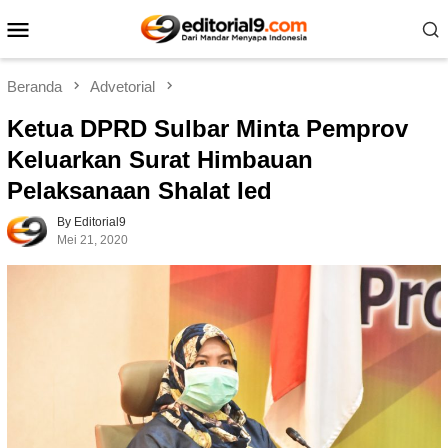
Loncat
Menu
ke
Mobile
konten
Beranda
Advetorial
Ketua DPRD Sulbar Minta Pemprov
Keluarkan Surat Himbauan
Pelaksanaan Shalat Ied
By Editorial9
Mei 21, 2020