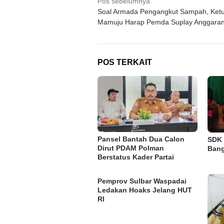
Navigasi
Pos sebelumnya
Soal Armada Pengangkut Sampah, Ke
pos
Mamuju Harap Pemda Suplay Anggara
POS TERKAIT
Pansel Bantah Dua Calon
SDK 
Dirut PDAM Polman
Bang
Berstatus Kader Partai
Pemprov Sulbar Waspadai
Ledakan Hoaks Jelang HUT
RI