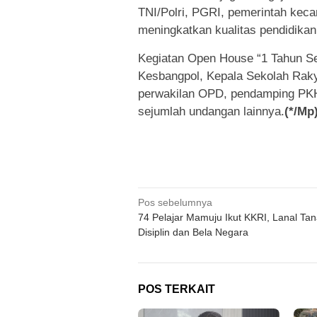
TNI/Polri, PGRI, pemerintah kec
meningkatkan kualitas pendidikan
Kegiatan Open House “1 Tahun Sek
Kesbangpol, Kepala Sekolah Rakya
perwakilan OPD, pendamping PKH,
sejumlah undangan lainnya.
(*/Mp
Navigasi
Pos sebelumnya
74 Pelajar Mamuju Ikut KKRI, Lanal T
pos
Disiplin dan Bela Negara
POS TERKAIT