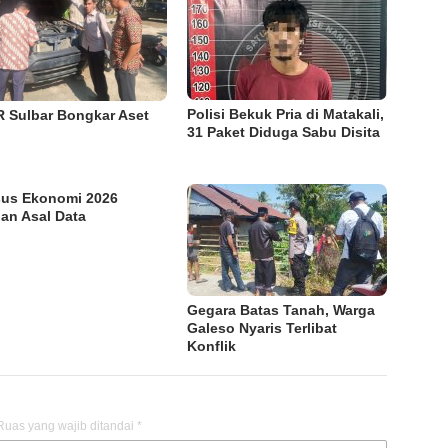
Polisi Bekuk Pria di Matakali,
 Sulbar Bongkar Aset
31 Paket Diduga Sabu Disita
us Ekonomi 2026
an Asal Data
Gegara Batas Tanah, Warga
Galeso Nyaris Terlibat
Konflik
Ruas yang wajib ditandai
*