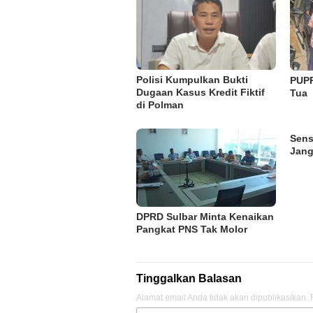
Polisi Kumpulkan Bukti
PUPR
Dugaan Kasus Kredit Fiktif
Tua
di Polman
Sens
Jang
DPRD Sulbar Minta Kenaikan
Pangkat PNS Tak Molor
Tinggalkan Balasan
Alamat email Anda tidak akan dipublikasikan.