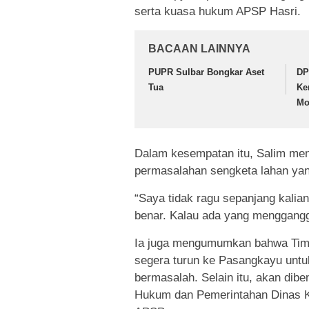
serta kuasa hukum APSP Hasri.
BACAAN LAINNYA
PUPR Sulbar Bongkar Aset
DP
Tua
Ke
Mo
Dalam kesempatan itu, Salim men
permasalahan sengketa lahan yan
“Saya tidak ragu sepanjang kalia
benar. Kalau ada yang menggangg
Ia juga mengumumkan bahwa Tim 
segera turun ke Pasangkayu untu
bermasalah. Selain itu, akan dib
Hukum dan Pemerintahan Dinas K