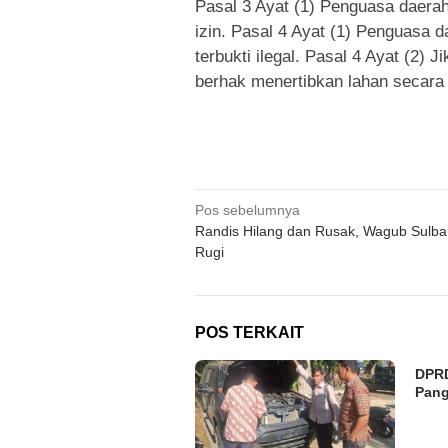
Pasal 3 Ayat (1) Penguasa daera
izin. Pasal 4 Ayat (1) Penguasa 
terbukti ilegal. Pasal 4 Ayat (2) 
berhak menertibkan lahan secara 
Navigasi
Pos sebelumnya
Randis Hilang dan Rusak, Wagub Sulbar
pos
Rugi
POS TERKAIT
DPRD
Pang