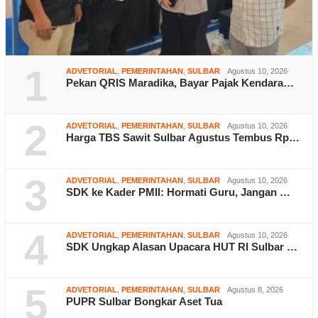
1
ADVETORIAL
,
PEMERINTAHAN
,
SULBAR
Agustus 10, 2026
Pekan QRIS Maradika, Bayar Pajak Kendara…
2
ADVETORIAL
,
PEMERINTAHAN
,
SULBAR
Agustus 10, 2026
Harga TBS Sawit Sulbar Agustus Tembus Rp…
3
ADVETORIAL
,
PEMERINTAHAN
,
SULBAR
Agustus 10, 2026
SDK ke Kader PMII: Hormati Guru, Jangan …
4
ADVETORIAL
,
PEMERINTAHAN
,
SULBAR
Agustus 10, 2026
SDK Ungkap Alasan Upacara HUT RI Sulbar …
5
ADVETORIAL
,
PEMERINTAHAN
,
SULBAR
Agustus 8, 2026
PUPR Sulbar Bongkar Aset Tua