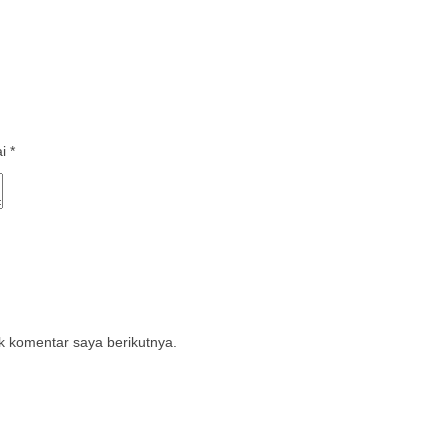
ai
*
k komentar saya berikutnya.