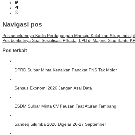
Navigasi pos
Pos sebelumnya
Kadis Perdagangan Mamuju Keluhkan Sikap Indisip
Pos berikutnya
Soal Sosialisasi Pilkada, LPB di Majene Siap Bantu K
Pos terkait
DPRD Sulbar Minta Kenaikan Pangkat PNS Tak Molor
Sensus Ekonomi 2026 Jangan Asal Data
ESDM Sulbar Minta CV Fauzan Taat Aturan Tambang
Sandeq Silumba 2026 Digelar 26-27 September