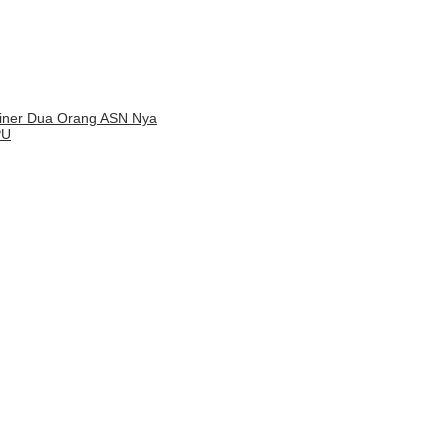
liner Dua Orang ASN Nya
PU