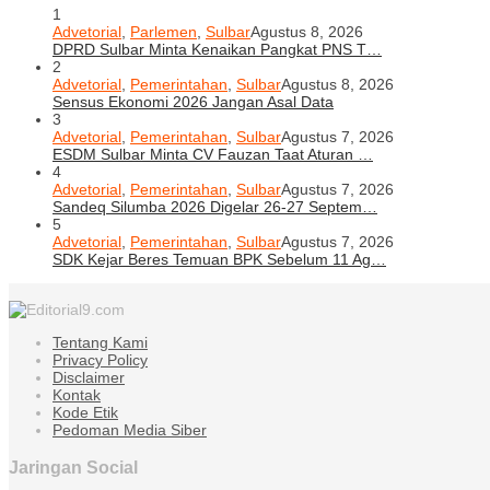
1
Advetorial
,
Parlemen
,
Sulbar
Agustus 8, 2026
DPRD Sulbar Minta Kenaikan Pangkat PNS T…
2
Advetorial
,
Pemerintahan
,
Sulbar
Agustus 8, 2026
Sensus Ekonomi 2026 Jangan Asal Data
3
Advetorial
,
Pemerintahan
,
Sulbar
Agustus 7, 2026
ESDM Sulbar Minta CV Fauzan Taat Aturan …
4
Advetorial
,
Pemerintahan
,
Sulbar
Agustus 7, 2026
Sandeq Silumba 2026 Digelar 26-27 Septem…
5
Advetorial
,
Pemerintahan
,
Sulbar
Agustus 7, 2026
SDK Kejar Beres Temuan BPK Sebelum 11 Ag…
Tentang Kami
Privacy Policy
Disclaimer
Kontak
Kode Etik
Pedoman Media Siber
Jaringan Social