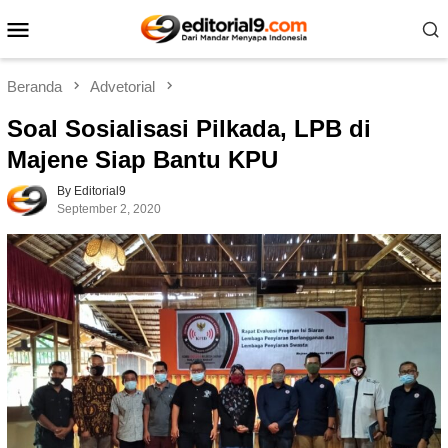
Loncat
Menu
ke
Mobile
konten
Beranda
Advetorial
Soal Sosialisasi Pilkada, LPB di
Majene Siap Bantu KPU
By Editorial9
September 2, 2020