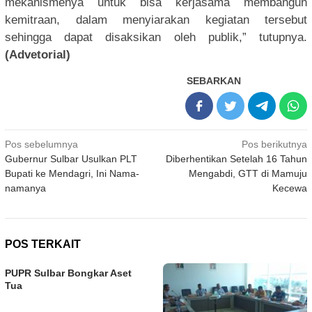
mekanismenya untuk bisa kerjasama membangun
kemitraan, dalam menyiarakan kegiatan tersebut
sehingga dapat disaksikan oleh publik,” tutupnya.
(Advetorial)
SEBARKAN
Navigasi
Pos sebelumnya
Pos berikutnya
Gubernur Sulbar Usulkan PLT
Diberhentikan Setelah 16 Tahun
pos
Bupati ke Mendagri, Ini Nama-
Mengabdi, GTT di Mamuju
namanya
Kecewa
POS TERKAIT
PUPR Sulbar Bongkar Aset
Tua