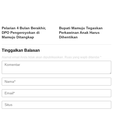
Pelarian 4 Bulan Berakhir,
Bupati Mamuju Tegaskan
DPO Pengeroyokan di
Perkawinan Anak Harus
Mamuju Ditangkap
Dihentikan
Tinggalkan Balasan
Alamat email Anda tidak akan dipublikasikan.
Ruas yang wajib ditandai
*