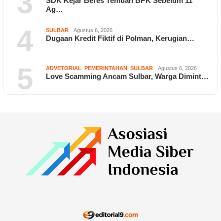
3
SDK Kejar Beres Temuan BPK Sebelum 11
Ag…
4
SULBAR
Agustus 6, 2026
Dugaan Kredit Fiktif di Polman, Kerugian…
5
ADVETORIAL
,
PEMERINTAHAN
,
SULBAR
Agustus 6, 2026
Love Scamming Ancam Sulbar, Warga Dimint…