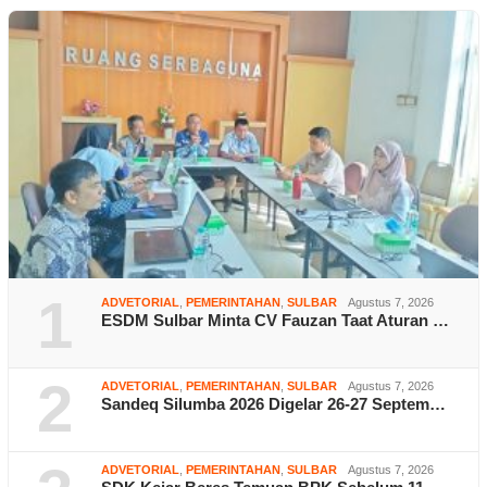
1
ADVETORIAL
,
PEMERINTAHAN
,
SULBAR
Agustus 7, 2026
ESDM Sulbar Minta CV Fauzan Taat Aturan …
2
ADVETORIAL
,
PEMERINTAHAN
,
SULBAR
Agustus 7, 2026
Sandeq Silumba 2026 Digelar 26-27 Septem…
ADVETORIAL
,
PEMERINTAHAN
,
SULBAR
Agustus 7, 2026