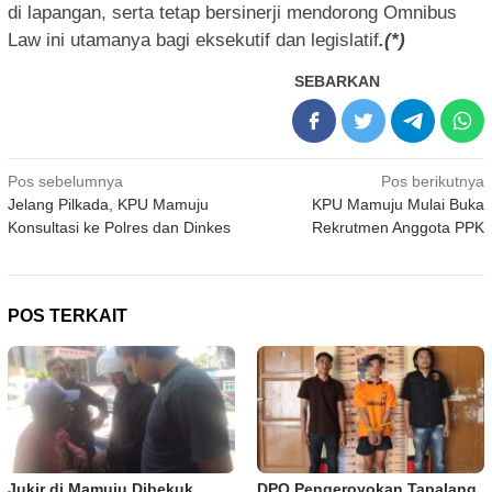
di lapangan, serta tetap bersinerji mendorong Omnibus
Law ini utamanya bagi eksekutif dan legislatif
.(*)
SEBARKAN
Navigasi
Pos sebelumnya
Pos berikutnya
Jelang Pilkada, KPU Mamuju
KPU Mamuju Mulai Buka
pos
Konsultasi ke Polres dan Dinkes
Rekrutmen Anggota PPK
POS TERKAIT
Jukir di Mamuju Dibekuk
DPO Pengeroyokan Tapalang