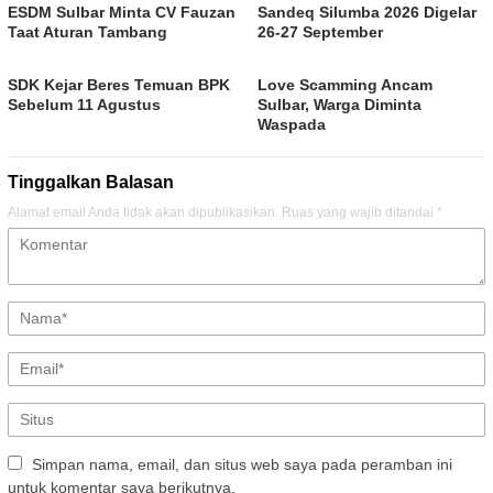
ESDM Sulbar Minta CV Fauzan
Sandeq Silumba 2026 Digelar
Taat Aturan Tambang
26-27 September
SDK Kejar Beres Temuan BPK
Love Scamming Ancam
Sebelum 11 Agustus
Sulbar, Warga Diminta
Waspada
Tinggalkan Balasan
Alamat email Anda tidak akan dipublikasikan.
Ruas yang wajib ditandai
*
Simpan nama, email, dan situs web saya pada peramban ini
untuk komentar saya berikutnya.