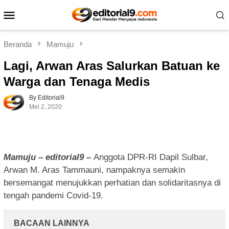
Loncat
Menu
ke
Mobile
konten
Beranda
Mamuju
Lagi, Arwan Aras Salurkan Batuan ke
Warga dan Tenaga Medis
By Editorial9
Mei 2, 2020
Mamuju – editorial9 –
Anggota DPR-RI Dapil Sulbar,
Arwan M. Aras Tammauni, nampaknya semakin
bersemangat menujukkan perhatian dan solidaritasnya di
tengah pandemi Covid-19.
BACAAN LAINNYA