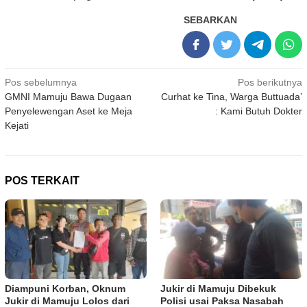
SEBARKAN
Navigasi
Pos sebelumnya
Pos berikutnya
GMNI Mamuju Bawa Dugaan
Curhat ke Tina, Warga Buttuada’
pos
Penyelewengan Aset ke Meja
: Kami Butuh Dokter
Kejati
POS TERKAIT
Diampuni Korban, Oknum
Jukir di Mamuju Dibekuk
Jukir di Mamuju Lolos dari
Polisi usai Paksa Nasabah