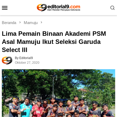
Loncat
Menu
ke
Mobile
konten
Beranda
Mamuju
Lima Pemain Binaan Akademi PSM
Asal Mamuju Ikut Seleksi Garuda
Select III
By Editorial9
Oktober 27, 2020