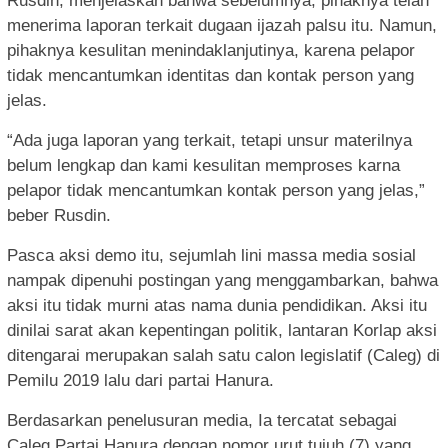
Rusdin, menjelaskan bahwa sebelumnya, pihaknya telah
menerima laporan terkait dugaan ijazah palsu itu. Namun,
pihaknya kesulitan menindaklanjutinya, karena pelapor
tidak mencantumkan identitas dan kontak person yang
jelas.
“Ada juga laporan yang terkait, tetapi unsur materilnya
belum lengkap dan kami kesulitan memproses karna
pelapor tidak mencantumkan kontak person yang jelas,”
beber Rusdin.
Pasca aksi demo itu, sejumlah lini massa media sosial
nampak dipenuhi postingan yang menggambarkan, bahwa
aksi itu tidak murni atas nama dunia pendidikan. Aksi itu
dinilai sarat akan kepentingan politik, lantaran Korlap aksi
ditengarai merupakan salah satu calon legislatif (Caleg) di
Pemilu 2019 lalu dari partai Hanura.
Berdasarkan penelusuran media, Ia tercatat sebagai
Caleg Partai Hanura dengan nomor urut tujuh (7) yang