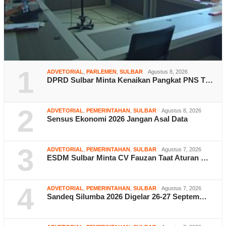
1
ADVETORIAL
,
PARLEMEN
,
SULBAR
Agustus 8, 2026
DPRD Sulbar Minta Kenaikan Pangkat PNS T…
2
ADVETORIAL
,
PEMERINTAHAN
,
SULBAR
Agustus 8, 2026
Sensus Ekonomi 2026 Jangan Asal Data
3
ADVETORIAL
,
PEMERINTAHAN
,
SULBAR
Agustus 7, 2026
ESDM Sulbar Minta CV Fauzan Taat Aturan …
4
ADVETORIAL
,
PEMERINTAHAN
,
SULBAR
Agustus 7, 2026
Sandeq Silumba 2026 Digelar 26-27 Septem…