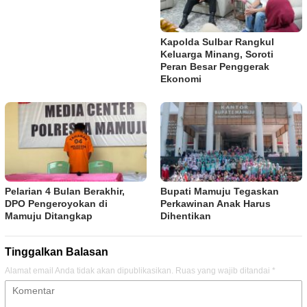
Kapolda Sulbar Rangkul
Keluarga Minang, Soroti
Peran Besar Penggerak
Ekonomi
Pelarian 4 Bulan Berakhir,
Bupati Mamuju Tegaskan
DPO Pengeroyokan di
Perkawinan Anak Harus
Mamuju Ditangkap
Dihentikan
Tinggalkan Balasan
Alamat email Anda tidak akan dipublikasikan.
Ruas yang wajib ditandai
*