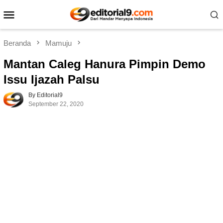
Loncat
Menu
ke
Mobile
konten
Beranda
Mamuju
Mantan Caleg Hanura Pimpin Demo
Issu Ijazah Palsu
By Editorial9
September 22, 2020