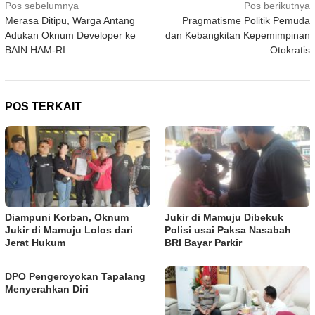
Navigasi
Pos sebelumnya
Pos berikutnya
Merasa Ditipu, Warga Antang
Pragmatisme Politik Pemuda
pos
Adukan Oknum Developer ke
dan Kebangkitan Kepemimpinan
BAIN HAM-RI
Otokratis
POS TERKAIT
Diampuni Korban, Oknum
Jukir di Mamuju Dibekuk
Jukir di Mamuju Lolos dari
Polisi usai Paksa Nasabah
Jerat Hukum
BRI Bayar Parkir
DPO Pengeroyokan Tapalang
Menyerahkan Diri