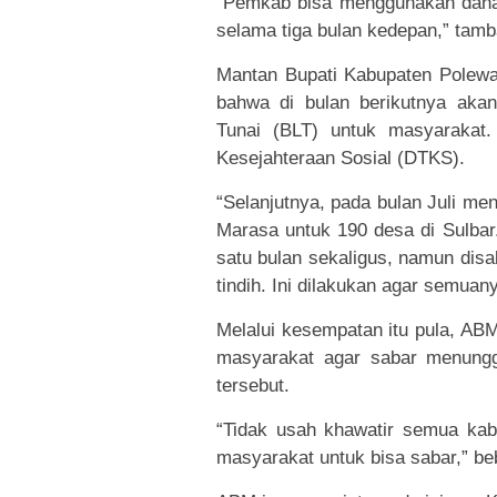
“Pemkab bisa menggunakan dana 
selama tiga bulan kedepan,” tam
Mantan Bupati Kabupaten Polewal
bahwa di bulan berikutnya aka
Tunai (BLT) untuk masyarakat.
Kesejahteraan Sosial (DTKS).
“Selanjutnya, pada bulan Juli me
Marasa untuk 190 desa di Sulbar.
satu bulan sekaligus, namun disa
tindih. Ini dilakukan agar semuan
Melalui kesempatan itu pula, AB
masyarakat agar sabar menungg
tersebut.
“Tidak usah khawatir semua kabu
masyarakat untuk bisa sabar,” be