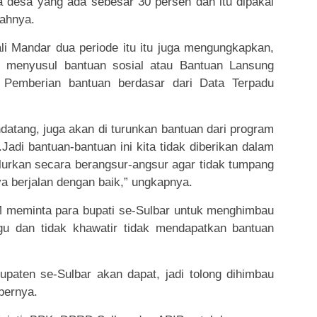
desa yang ada sebesar 30 persen dan itu dipakai
bahnya.
i Mandar dua periode itu itu juga mengungkapkan,
n menyusul bantuan sosial atau Bantuan Lansung
 Pemberian bantuan berdasar dari Data Terpadu
ndatang, juga akan di turunkan bantuan dari program
Jadi bantuan-bantuan ini kita tidak diberikan dalam
lurkan secara berangsur-angsur agar tidak tumpang
ya berjalan dengan baik,” ungkapnya.
M meminta para bupati se-Sulbar untuk menghimbau
u dan tidak khawatir tidak mendapatkan bantuan
paten se-Sulbar akan dapat, jadi tolong dihimbau
bernya.