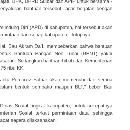
ajati, BPK, DPRD Sulbar dan APIP untuk bersama -
yaluran bantuan tersebut, agar berjalan dengan
elindung Diri (APD) di kabupaten, hal tersebut akan
rmintaan dari setiap kabupaten,” tutupnya.
sial, Bau Akram Da’I, membeberkan bahwa bantuan
bentuk Bantuan Pangan Non Tunai (BPNT) yakni
asaran. Sedangkan bantuan hibah dari Kementerian
75 ribu KK.
ibantu Pemprov Sulbar akan memenuhi dari semua
g dalam bentuk sembako maupun BLT,” beber Bau
 Dinas Sosial tingkat kabupaten, untuk secepatnya
nterian Sosial terkait permintaan data, sehingga
apat segera dilaksanakan.