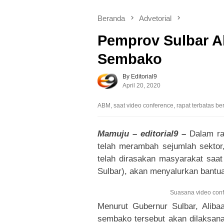
Beranda
Advetorial
Pemprov Sulbar A
Sembako
By Editorial9
April 20, 2020
ABM, saat video conference, rapat terbatas b
Mamuju – editorial9 –
Dalam r
telah merambah sejumlah sektor
telah dirasakan masyarakat saat
Sulbar), akan menyalurkan bant
Suasana video conf
Menurut Gubernur Sulbar, Aliba
sembako tersebut akan dilaksanak