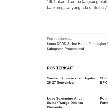
“BLT akan diterima langsung oleh
bank negara, yang ada di Sulbar,”
Navigasi
Pos sebelumnya
Ketua DPRD Sulbar Harap Pembagian 
pos
Kabupaten Proporsional
POS TERKAIT
Sandeq Silumba 2026 Digelar
SDK 
26-27 September
BPK 
Love Scamming Ancam
Polm
Sulbar, Warga Diminta
Pani
Waspada