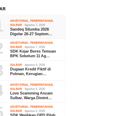
AR
1
ADVETORIAL
,
PEMERINTAHAN
,
SULBAR
Agustus 7, 2026
Sandeq Silumba 2026
Digelar 26-27 Septem…
2
ADVETORIAL
,
PEMERINTAHAN
,
SULBAR
Agustus 7, 2026
SDK Kejar Beres Temuan
BPK Sebelum 11 Ag…
3
SULBAR
Agustus 6, 2026
Dugaan Kredit Fiktif di
Polman, Kerugian…
4
ADVETORIAL
,
PEMERINTAHAN
,
SULBAR
Agustus 6, 2026
Love Scamming Ancam
Sulbar, Warga Dimint…
5
ADVETORIAL
,
PEMERINTAHAN
,
SULBAR
Agustus 6, 2026
SDK Wajibkan OPD Pilah