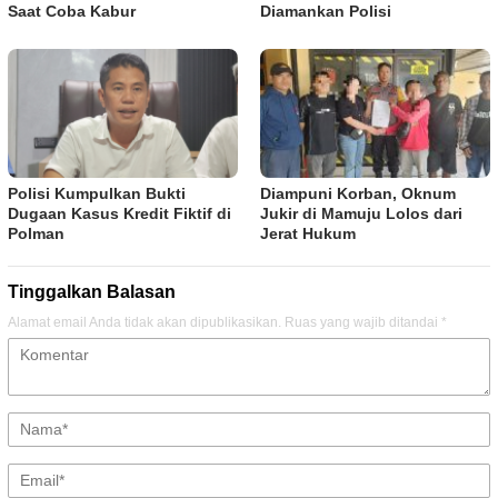
Saat Coba Kabur
Diamankan Polisi
Polisi Kumpulkan Bukti
Diampuni Korban, Oknum
Dugaan Kasus Kredit Fiktif di
Jukir di Mamuju Lolos dari
Polman
Jerat Hukum
Tinggalkan Balasan
Alamat email Anda tidak akan dipublikasikan.
Ruas yang wajib ditandai
*