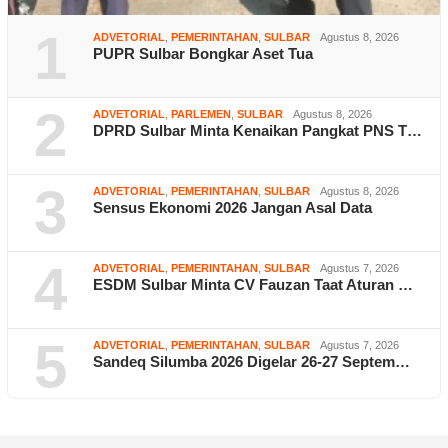
1
ADVETORIAL
,
PEMERINTAHAN
,
SULBAR
Agustus 8, 2026
PUPR Sulbar Bongkar Aset Tua
2
ADVETORIAL
,
PARLEMEN
,
SULBAR
Agustus 8, 2026
DPRD Sulbar Minta Kenaikan Pangkat PNS T…
3
ADVETORIAL
,
PEMERINTAHAN
,
SULBAR
Agustus 8, 2026
Sensus Ekonomi 2026 Jangan Asal Data
4
ADVETORIAL
,
PEMERINTAHAN
,
SULBAR
Agustus 7, 2026
ESDM Sulbar Minta CV Fauzan Taat Aturan …
5
ADVETORIAL
,
PEMERINTAHAN
,
SULBAR
Agustus 7, 2026
Sandeq Silumba 2026 Digelar 26-27 Septem…