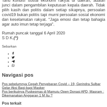
Tahu kondisi sosial ekonomi rakyat di daerah, adalah
junci dalam pengambilan keputusan kepala daerah. Tidak
pilih kasih dan politis dalam setiap sikapnya, persoalan
covid19 bukan politis tapi murni persoalan sosial ekonomi
dan keselamatan rakyat. “Jaga emosi dan tetap bahagia
agar auto imun tetap terjaga”.
Rumah puncak tanggal 6 April 2020
S D K.
(*)
Sebarkan
Navigasi pos
Pos sebelumnya
Cegah Penyebaran Covid – 19, Gerindra Sulbar
Gelar Aksi Bagi-bagi Masker
Pos berikutnya
Puskesmas di Mamuju Open Donasi APD, Masram :
Dikemanakan Anggaran 1 M Itu ?
Pos terkait