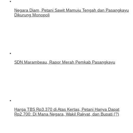
Negara Diam, Petani Sawit Mamuju Tengah dan Pasangkayu
Dikurung Monopoli
SDN Marambeau, Rapor Merah Pemkab Pasangkayu
Harga TBS Rp3.370 di Atas Kertas, Petani Hanya Dapat
Rp2.700: Di Mana Negara, Wakil Rakyat, dan Bupati (?)