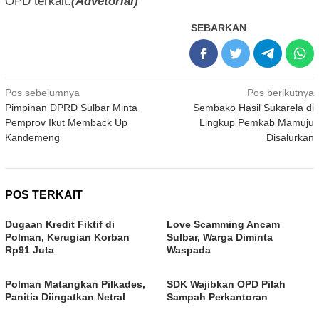
OPD terkait.
(Advetorial)
SEBARKAN
Navigasi
Pos sebelumnya
Pos berikutnya
Pimpinan DPRD Sulbar Minta
Sembako Hasil Sukarela di
pos
Pemprov Ikut Memback Up
Lingkup Pemkab Mamuju
Kandemeng
Disalurkan
POS TERKAIT
Dugaan Kredit Fiktif di
Love Scamming Ancam
Polman, Kerugian Korban
Sulbar, Warga Diminta
Rp91 Juta
Waspada
Polman Matangkan Pilkades,
SDK Wajibkan OPD Pilah
Panitia Diingatkan Netral
Sampah Perkantoran