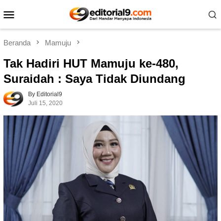
Loncat
Menu
ke
Mobile
konten
Beranda
Mamuju
Tak Hadiri HUT Mamuju ke-480,
Suraidah : Saya Tidak Diundang
By Editorial9
Juli 15, 2020