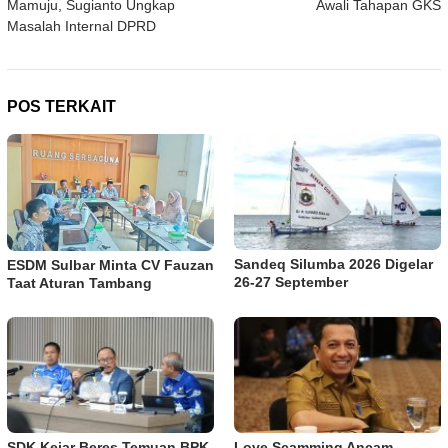
Mamuju, Sugianto Ungkap
Awali Tahapan GKS
Masalah Internal DPRD
POS TERKAIT
Sandeq Silumba 2026 Digelar
ESDM Sulbar Minta CV Fauzan
26-27 September
Taat Aturan Tambang
SDK Kejar Beres Temuan BPK
Love Scamming Ancam