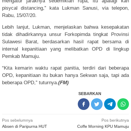
mengatur jaraknya sedemikian rupa, itu apalagi kan
pisycal distancing,” kata Lukman Sanusi, via telepon,
Rabu, 15/07/20.
Lebih lanjut, Lukman, menjelaskan bahwa kesepakatan
tidak dihadirkannya unsur Forkopimda tingkat Provinsi
Sulawesi Barat, berdasarkan hasil rapat bersama di
internal kepanitiaan yang melibatkan OPD di lingkup
Pemkab Mamuju.
“Kita kemarin waktu rapat panitia, terdiri dari beberapa
OPD, kepanitiaan itu bukan hanya Sekwan saja, tapi ada
beberapa OPD,” tuturnya.
(FM)
SEBARKAN
Navigasi
Pos sebelumnya
Pos berikutnya
Absen di Paripurna HUT
Coffe Morning KPU Mamuju
pos