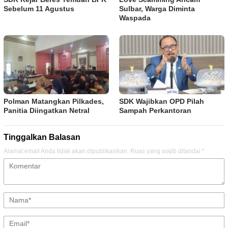
Sebelum 11 Agustus
Sulbar, Warga Diminta
Waspada
Polman Matangkan Pilkades,
SDK Wajibkan OPD Pilah
Panitia Diingatkan Netral
Sampah Perkantoran
Tinggalkan Balasan
Alamat email Anda tidak akan dipublikasikan.
Ruas yang wajib ditandai
*