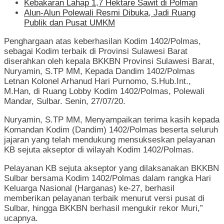
Kebakaran Lahap 1,7 Hektare Sawit di Polman
Alun-Alun Polewali Resmi Dibuka, Jadi Ruang
Publik dan Pusat UMKM
Penghargaan atas keberhasilan Kodim 1402/Polmas,
sebagai Kodim terbaik di Provinsi Sulawesi Barat
diserahkan oleh kepala BKKBN Provinsi Sulawesi Barat,
Nuryamin, S.TP MM, Kepada Dandim 1402/Polmas
Letnan Kolonel Arhanud Hari Purnomo, S.Hub.Int.,
M.Han, di Ruang Lobby Kodim 1402/Polmas, Polewali
Mandar, Sulbar. Senin, 27/07/20.
Nuryamin, S.TP MM, Menyampaikan terima kasih kepada
Komandan Kodim (Dandim) 1402/Polmas beserta seluruh
jajaran yang telah mendukung mensukseskan pelayanan
KB sejuta akseptor di wilayah Kodim 1402/Polmas.
Pelayanan KB sejuta akseptor yang dilaksanakan BKKBN
Sulbar bersama Kodim 1402/Polmas dalam rangka Hari
Keluarga Nasional (Harganas) ke-27, berhasil
memberikan pelayanan terbaik menurut versi pusat di
Sulbar, hingga BKKBN berhasil mengukir rekor Muri,”
ucapnya.