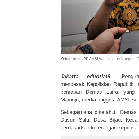
Ketua Umum PP AMSI,Wenseslaus Manggut.(Fo
Jakarta – editorial9 –
Pengurus
mendesak Kepolisian Republik I
kematian Demas Laira, yang b
Mamuju, media anggota AMSI Sul
Sebagaimana diketahui, Demas L
Dusun Salu, Desa Bijau, Keca
berdasarkan keterangan kepolisan