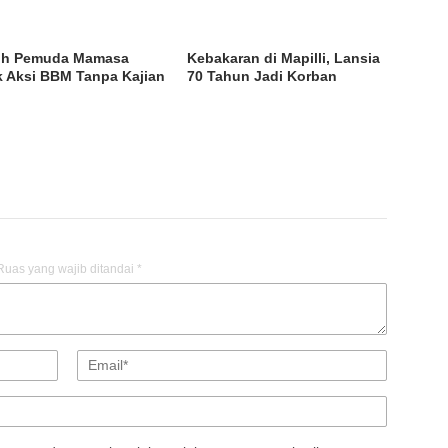
oh Pemuda Mamasa
Kebakaran di Mapilli, Lansia
ik Aksi BBM Tanpa Kajian
70 Tahun Jadi Korban
Ruas yang wajib ditandai
*