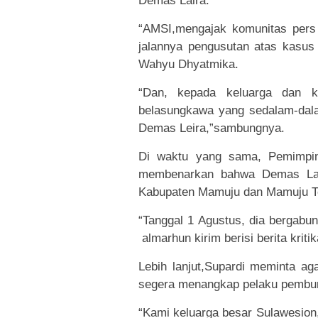
Demas Laira.
“AMSI,mengajak komunitas per
jalannya pengusutan atas kasus 
Wahyu Dhyatmika.
“Dan, kepada keluarga dan k
belasungkawa yang sedalam-dala
Demas Leira,”sambungnya.
Di waktu yang sama, Pemimpin
membenarkan bahwa Demas Lair
Kabupaten Mamuju dan Mamuju T
“Tanggal 1 Agustus, dia bergabu
almarhun kirim berisi berita krit
Lebih lanjut,Supardi meminta ag
segera menangkap pelaku pembun
“Kami keluarga besar Sulawesion