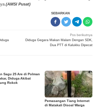
nya.
(AMSI Pusat)
SEBARKAN
Pos berikutnya
Diduga
Diduga Gegara Makan Malam Dengan SDK,
Dua PTT di Kalukku Dipecat
n Sagu 25 Are di Polman
akar, Diduga Akibat
tung Rokok
Pemasangan Tiang Internet
di Matakali Disoal Warga