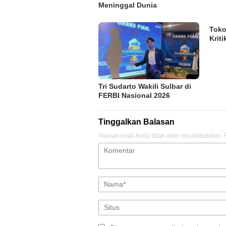
Meninggal Dunia
Tok
Krit
Tri Sudarto Wakili Sulbar di
FERBI Nasional 2026
Tinggalkan Balasan
Alamat email Anda tidak akan dipublikasikan.