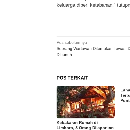
keluarga diberi ketabahan,” tutup
Navigasi
Pos sebelumnya
Seorang Wartawan Ditemukan Tewas, 
pos
Dibunuh
POS TERKAIT
Laha
Terb
Pun
Kebakaran Rumah di
Limboro, 3 Orang Dilaporkan