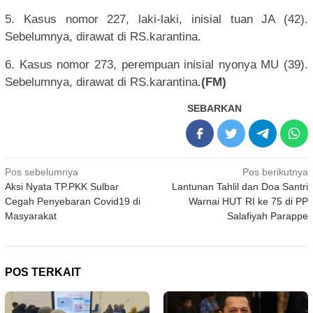
5. Kasus nomor 227, laki-laki, inisial tuan JA (42).
Sebelumnya, dirawat di RS.karantina.
6. Kasus nomor 273, perempuan inisial nyonya MU (39).
Sebelumnya, dirawat di RS.karantina.
(FM)
SEBARKAN
Navigasi
Pos sebelumnya
Pos berikutnya
Aksi Nyata TP.PKK Sulbar
Lantunan Tahlil dan Doa Santri
pos
Cegah Penyebaran Covid19 di
Warnai HUT RI ke 75 di PP
Masyarakat
Salafiyah Parappe
POS TERKAIT