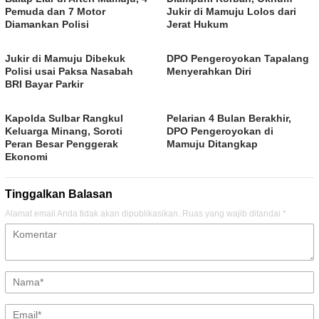
Pemuda dan 7 Motor
Jukir di Mamuju Lolos dari
Diamankan Polisi
Jerat Hukum
Jukir di Mamuju Dibekuk
DPO Pengeroyokan Tapalang
Polisi usai Paksa Nasabah
Menyerahkan Diri
BRI Bayar Parkir
Kapolda Sulbar Rangkul
Pelarian 4 Bulan Berakhir,
Keluarga Minang, Soroti
DPO Pengeroyokan di
Peran Besar Penggerak
Mamuju Ditangkap
Ekonomi
Tinggalkan Balasan
Alamat email Anda tidak akan dipublikasikan.
Ruas yang wajib ditandai
*