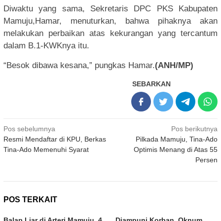
Diwaktu yang sama, Sekretaris DPC PKS Kabupaten
Mamuju,Hamar, menuturkan, bahwa pihaknya akan
melakukan perbaikan atas kekurangan yang tercantum
dalam B.1-KWKnya itu.
“Besok dibawa kesana,” pungkas Hamar.
(ANH/MP)
SEBARKAN
Navigasi
Pos sebelumnya
Pos berikutnya
Resmi Mendaftar di KPU, Berkas
Pilkada Mamuju, Tina-Ado
pos
Tina-Ado Memenuhi Syarat
Optimis Menang di Atas 55
Persen
POS TERKAIT
Balap Liar di Arteri Mamuju, 4
Diampuni Korban, Oknum