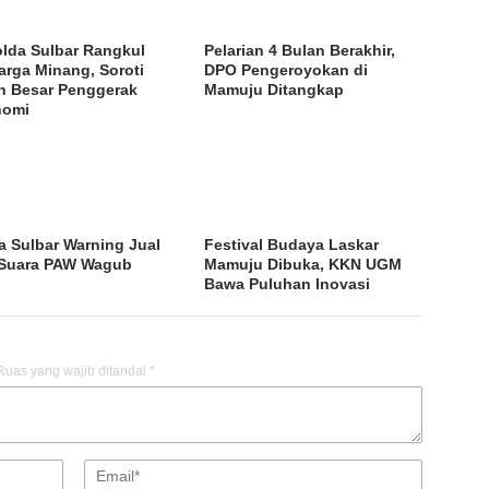
lda Sulbar Rangkul
Pelarian 4 Bulan Berakhir,
arga Minang, Soroti
DPO Pengeroyokan di
n Besar Penggerak
Mamuju Ditangkap
nomi
a Sulbar Warning Jual
Festival Budaya Laskar
 Suara PAW Wagub
Mamuju Dibuka, KKN UGM
Bawa Puluhan Inovasi
Ruas yang wajib ditandai
*