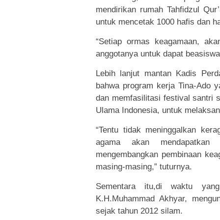
mendirikan rumah Tahfidzul Qur’
untuk mencetak 1000 hafis dan ha
“Setiap ormas keagamaan, aka
anggotanya untuk dapat beasiswa
Lebih lanjut mantan Kadis Per
bahwa program kerja Tina-Ado y
dan memfasilitasi festival santr
Ulama Indonesia, untuk melaksa
“Tentu tidak meninggalkan ker
agama akan mendapatkan 
mengembangkan pembinaan keag
masing-masing,” tuturnya.
Sementara itu,di waktu yan
K.H.Muhammad Akhyar, mengung
sejak tahun 2012 silam.