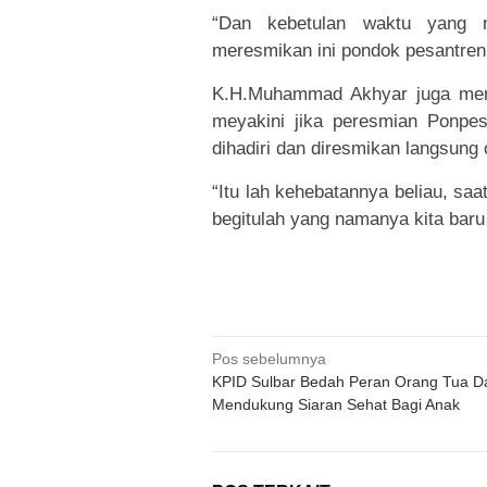
“Dan kebetulan waktu yang 
meresmikan ini pondok pesantre
K.H.Muhammad Akhyar juga men
meyakini jika peresmian Ponpes
dihadiri dan diresmikan langsung 
“Itu lah kehebatannya beliau, saa
begitulah yang namanya kita baru
Navigasi
Pos sebelumnya
KPID Sulbar Bedah Peran Orang Tua D
pos
Mendukung Siaran Sehat Bagi Anak