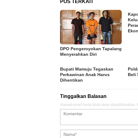
POS TERKAIT
Kapo
Kelu
Pera
Eko
DPO Pengeroyokan Tapalang
Menyerahkan Diri
Bupati Mamuju Tegaskan
Pold
Perkawinan Anak Harus
Beli
Dihentikan
Tinggalkan Balasan
Alamat email Anda tidak akan dipublikasikan.