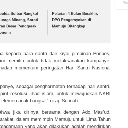
polda Sulbar Rangkul
Pelarian 4 Bulan Berakhir,
luarga Minang, Soroti
DPO Pengeroyokan di
ran Besar Penggerak
Mamuju Ditangkap
onomi
a kepada para santri dan kiyai pimpinan Ponpes,
 ini memilih untuk tidak melaksanakan kampanye,
hadap momentum peringatan Hari Santri Nasional
anye, sebagai penghormatan terhadap hari santri,
pirit resolusi jihad islam, untuk mewujudkan NKRI
h elemen anak bangsa,” ucap Sutinah.
ahwa jika dirinya bersama dengan Ado Mas’ud,
yarakat, dalam memimpin Mamuju untuk Lima Tahun
keagamaan yang akan dilakukan adalah mendirikan