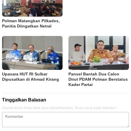
Polman Matangkan Pilkades,
Panitia Diingatkan Netral
Upacara HUT RI Sulbar
Pansel Bantah Dua Calon
Dipusatkan di Ahmad Kirang
Dirut PDAM Polman Berstatus
Kader Partai
Tinggalkan Balasan
Alamat email Anda tidak akan dipublikasikan.
Ruas yang wajib ditandai
*