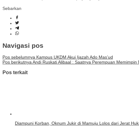
Sebarkan
Navigasi pos
Pos sebelumnya
Kampus UKDM Akui Ijazah Ado Mas’ud
Pos berikutnya
Andi Ruskati Alibaal : Saatnya Perempuan Memimpin
Pos terkait
Diampuni Korban, Oknum Jukir di Mamuju Lolos dari Jerat Hu