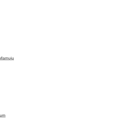
 Mamuju
kum