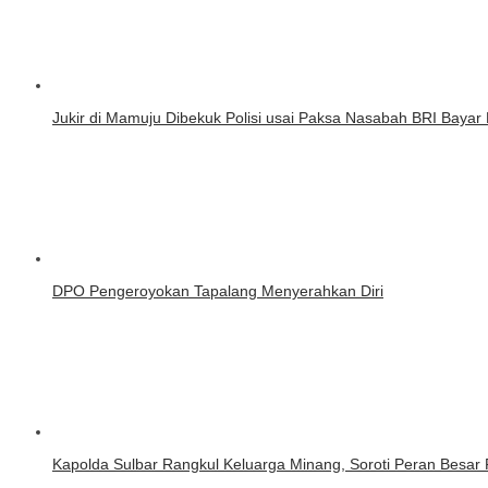
Jukir di Mamuju Dibekuk Polisi usai Paksa Nasabah BRI Bayar 
DPO Pengeroyokan Tapalang Menyerahkan Diri
Kapolda Sulbar Rangkul Keluarga Minang, Soroti Peran Besa