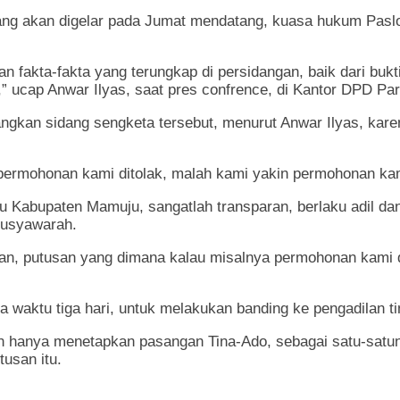
g akan digelar pada Jumat mendatang, kuasa hukum Paslon
gan fakta-fakta yang terungkap di persidangan, baik dari buk
 ucap Anwar Ilyas, saat pres confrence, di Kantor DPD Par
gkan sidang sengketa tersebut, menurut Anwar Ilyas, karena
 permohonan kami ditolak, malah kami yakin permohonan kami
slu Kabupaten Mamuju, sangatlah transparan, berlaku adil d
 musyawarah.
usan, putusan yang dimana kalau misalnya permohonan kami 
a waktu tiga hari, untuk melakukan banding ke pengadilan t
an hanya menetapkan pasangan Tina-Ado, sebagai satu-satun
usan itu.