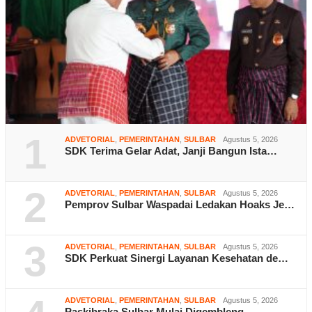
1
ADVETORIAL
,
PEMERINTAHAN
,
SULBAR
Agustus 5, 2026
SDK Terima Gelar Adat, Janji Bangun Ista…
2
ADVETORIAL
,
PEMERINTAHAN
,
SULBAR
Agustus 5, 2026
Pemprov Sulbar Waspadai Ledakan Hoaks Je…
3
ADVETORIAL
,
PEMERINTAHAN
,
SULBAR
Agustus 5, 2026
SDK Perkuat Sinergi Layanan Kesehatan de…
ADVETORIAL
,
PEMERINTAHAN
,
SULBAR
Agustus 5, 2026
Paskibraka Sulbar Mulai Digembleng