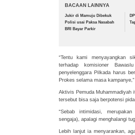
BACAAN LAINNYA
Jukir di Mamuju Dibekuk
DP
Polisi usai Paksa Nasabah
Ta
BRI Bayar Parkir
“Tentu kami menyayangkan sik
terhadap komisioner Bawasl
penyelenggara Pilkada harus be
Prokes selama masa kampanye,” u
Aktivis Pemuda Muhammadiyah it
tersebut bisa saja berpotensi pida
“Sebab intimidasi, merupaka
sengaja), apalagi menghalangi tu
Lebih lanjut ia menyarankan, 