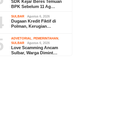
SDK Kejar Beres Temuan
BPK Sebelum 11 Ag…
4
SULBAR
Agustus 6, 2026
Dugaan Kredit Fiktif di
Polman, Kerugian…
5
ADVETORIAL
,
PEMERINTAHAN
,
SULBAR
Agustus 6, 2026
Love Scamming Ancam
Sulbar, Warga Dimint…