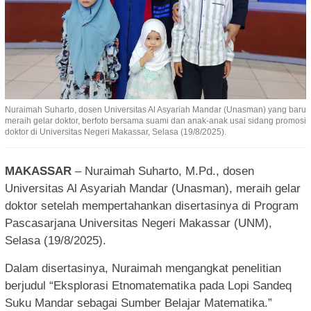
Nuraimah Suharto, dosen Universitas Al Asyariah Mandar (Unasman) yang baru
meraih gelar doktor, berfoto bersama suami dan anak-anak usai sidang promosi
doktor di Universitas Negeri Makassar, Selasa (19/8/2025).
MAKASSAR
– Nuraimah Suharto, M.Pd., dosen
Universitas Al Asyariah Mandar (Unasman), meraih gelar
doktor setelah mempertahankan disertasinya di Program
Pascasarjana Universitas Negeri Makassar (UNM),
Selasa (19/8/2025).
Dalam disertasinya, Nuraimah mengangkat penelitian
berjudul “Eksplorasi Etnomatematika pada Lopi Sandeq
Suku Mandar sebagai Sumber Belajar Matematika.”