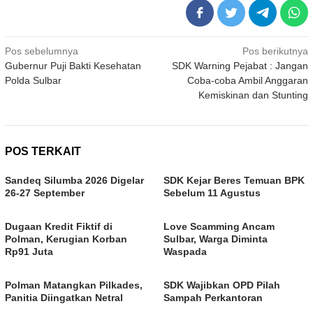
Navigasi
Pos sebelumnya
Pos berikutnya
Gubernur Puji Bakti Kesehatan
SDK Warning Pejabat : Jangan
pos
Polda Sulbar
Coba-coba Ambil Anggaran
Kemiskinan dan Stunting
POS TERKAIT
Sandeq Silumba 2026 Digelar
SDK Kejar Beres Temuan BPK
26-27 September
Sebelum 11 Agustus
Dugaan Kredit Fiktif di
Love Scamming Ancam
Polman, Kerugian Korban
Sulbar, Warga Diminta
Rp91 Juta
Waspada
Polman Matangkan Pilkades,
SDK Wajibkan OPD Pilah
Panitia Diingatkan Netral
Sampah Perkantoran