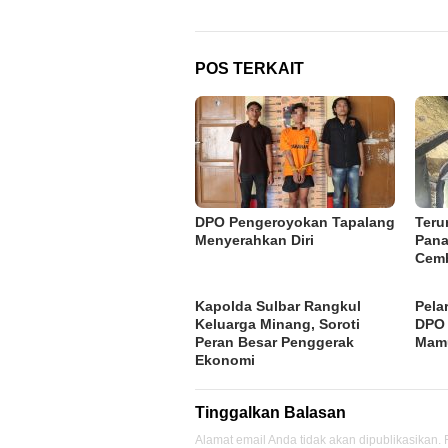
POS TERKAIT
DPO Pengeroyokan Tapalang
Teru
Menyerahkan Diri
Pana
Cem
Kapolda Sulbar Rangkul
Pela
Keluarga Minang, Soroti
DPO 
Peran Besar Penggerak
Mamu
Ekonomi
Tinggalkan Balasan
Alamat email Anda tidak akan dipublikasikan.