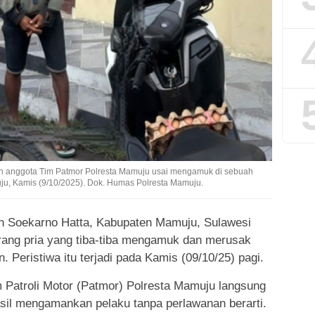
kan anggota Tim Patmor Polresta Mamuju usai mengamuk di sebuah
ju, Kamis (9/10/2025). Dok. Humas Polresta Mamuju.
an Soekarno Hatta, Kabupaten Mamuju, Sulawesi
orang pria yang tiba-tiba mengamuk dan merusak
 Peristiwa itu terjadi pada Kamis (09/10/25) pagi.
m Patroli Motor (Patmor) Polresta Mamuju langsung
sil mengamankan pelaku tanpa perlawanan berarti.