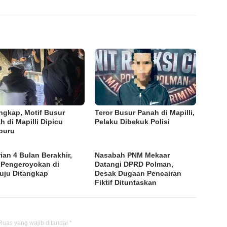
ngkap, Motif Busur
Teror Busur Panah di Mapilli,
h di Mapilli Dipicu
Pelaku Dibekuk Polisi
buru
rian 4 Bulan Berakhir,
Nasabah PNM Mekaar
Pengeroyokan di
Datangi DPRD Polman,
ju Ditangkap
Desak Dugaan Pencairan
Fiktif Dituntaskan
Ruas yang wajib ditandai
*