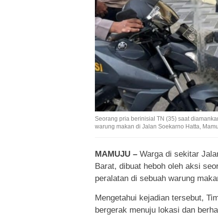
Seorang pria berinisial TN (35) saat diaman
warung makan di Jalan Soekarno Hatta, Mamu
MAMUJU –
Warga di sekitar Jal
Barat, dibuat heboh oleh aksi se
peralatan di sebuah warung makan.
Mengetahui kejadian tersebut, Ti
bergerak menuju lokasi dan berha