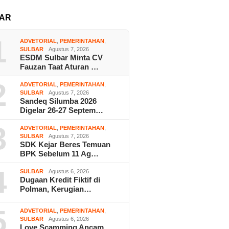
AR
1
ADVETORIAL
,
PEMERINTAHAN
,
SULBAR
Agustus 7, 2026
ESDM Sulbar Minta CV
Fauzan Taat Aturan …
2
ADVETORIAL
,
PEMERINTAHAN
,
SULBAR
Agustus 7, 2026
Sandeq Silumba 2026
Digelar 26-27 Septem…
3
ADVETORIAL
,
PEMERINTAHAN
,
SULBAR
Agustus 7, 2026
SDK Kejar Beres Temuan
BPK Sebelum 11 Ag…
4
SULBAR
Agustus 6, 2026
Dugaan Kredit Fiktif di
Polman, Kerugian…
5
ADVETORIAL
,
PEMERINTAHAN
,
SULBAR
Agustus 6, 2026
Love Scamming Ancam