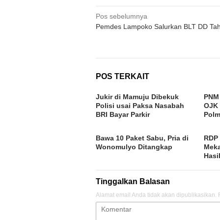
Navigasi
Pos sebelumnya
Pemdes Lampoko Salurkan BLT DD Tah
pos
POS TERKAIT
Jukir di Mamuju Dibekuk
PNM 
Polisi usai Paksa Nasabah
OJK 
BRI Bayar Parkir
Pol
Bawa 10 Paket Sabu, Pria di
RDP
Wonomulyo Ditangkap
Meka
Hasi
Tinggalkan Balasan
Alamat email Anda tidak akan dipublikasikan.