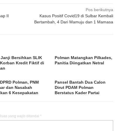
Pos berikutnya
ap II
Kasus Positif Covid19 di Sulbar Kembali
Bertambah, 4 Dari Mamuju dan 1 Mamasa
Janji Bersihkan SLIK
Polman Matangkan Pilkades,
Korban Kredit Fiktif di
Panitia Diingatkan Netral
man
 DPRD Polman, PNM
Pansel Bantah Dua Calon
ar dan Nasabah
Dirut PDAM Polman
lkan 6 Kesepakatan
Berstatus Kader Partai
Ruas yang wajib ditandai
*