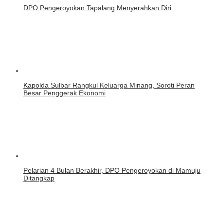
DPO Pengeroyokan Tapalang Menyerahkan Diri
Kapolda Sulbar Rangkul Keluarga Minang, Soroti Peran
Besar Penggerak Ekonomi
Pelarian 4 Bulan Berakhir, DPO Pengeroyokan di Mamuju
Ditangkap