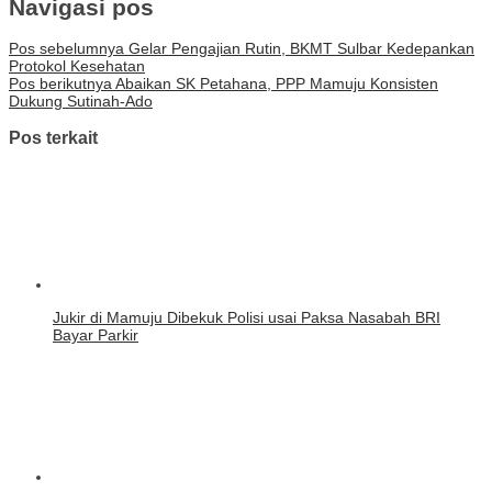
Navigasi pos
Pos sebelumnya
Gelar Pengajian Rutin, BKMT Sulbar Kedepankan
Protokol Kesehatan
Pos berikutnya
Abaikan SK Petahana, PPP Mamuju Konsisten
Dukung Sutinah-Ado
Pos terkait
Jukir di Mamuju Dibekuk Polisi usai Paksa Nasabah BRI
Bayar Parkir