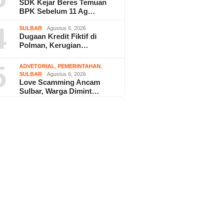
SDK Kejar Beres Temuan
BPK Sebelum 11 Ag…
4
SULBAR
Agustus 6, 2026
Dugaan Kredit Fiktif di
Polman, Kerugian…
5
ADVETORIAL
,
PEMERINTAHAN
,
SULBAR
Agustus 6, 2026
Love Scamming Ancam
Sulbar, Warga Dimint…