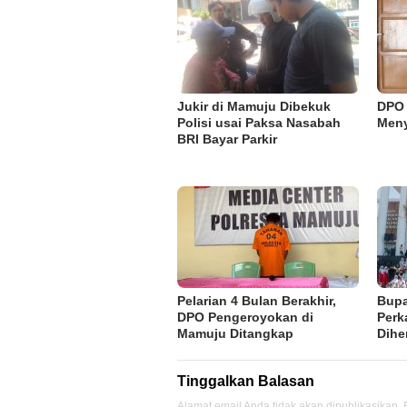
Jukir di Mamuju Dibekuk
DPO 
Polisi usai Paksa Nasabah
Meny
BRI Bayar Parkir
Pelarian 4 Bulan Berakhir,
Bupa
DPO Pengeroyokan di
Perk
Mamuju Ditangkap
Dihe
Tinggalkan Balasan
Alamat email Anda tidak akan dipublikasikan.