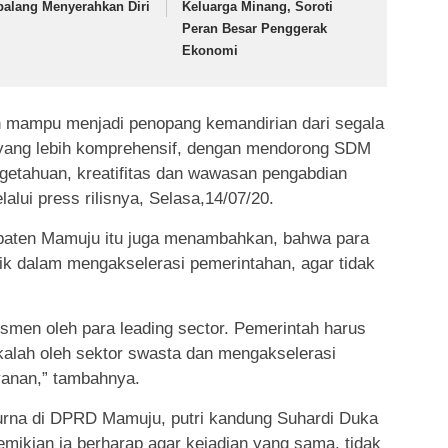
palang Menyerahkan Diri
Keluarga Minang, Soroti
Peran Besar Penggerak
Ekonomi
n mampu menjadi penopang kemandirian dari segala
s yang lebih komprehensif, dengan mendorong SDM
getahuan, kreatifitas dan wawasan pengabdian
alui press rilisnya, Selasa,14/07/20.
aten Mamuju itu juga menambahkan, bahwa para
rik dalam mengakselerasi pemerintahan, agar tidak
smen oleh para leading sector. Pemerintah harus
 kalah oleh sektor swasta dan mengakselerasi
anan,” tambahnya.
ripurna di DPRD Mamuju, putri kandung Suhardi Duka
emikian ia berharap agar kejadian yang sama, tidak