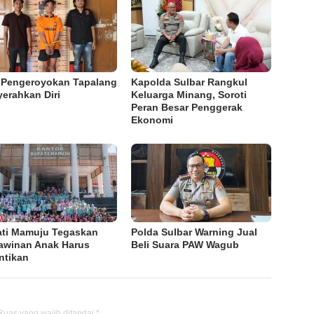
Pengeroyokan Tapalang
Kapolda Sulbar Rangkul
erahkan Diri
Keluarga Minang, Soroti
Peran Besar Penggerak
Ekonomi
ti Mamuju Tegaskan
Polda Sulbar Warning Jual
awinan Anak Harus
Beli Suara PAW Wagub
ntikan
Ruas yang wajib ditandai
*