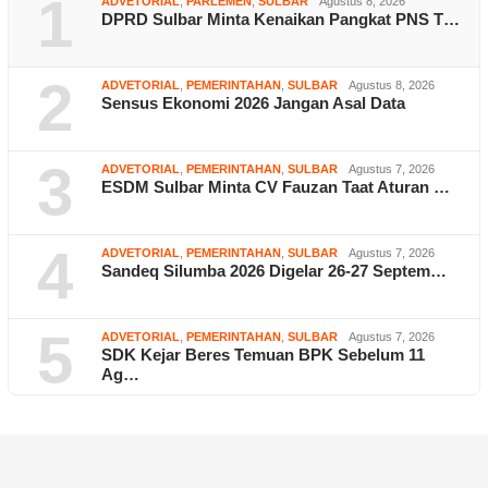
1
ADVETORIAL
,
PARLEMEN
,
SULBAR
Agustus 8, 2026
DPRD Sulbar Minta Kenaikan Pangkat PNS T…
2
ADVETORIAL
,
PEMERINTAHAN
,
SULBAR
Agustus 8, 2026
Sensus Ekonomi 2026 Jangan Asal Data
3
ADVETORIAL
,
PEMERINTAHAN
,
SULBAR
Agustus 7, 2026
ESDM Sulbar Minta CV Fauzan Taat Aturan …
4
ADVETORIAL
,
PEMERINTAHAN
,
SULBAR
Agustus 7, 2026
Sandeq Silumba 2026 Digelar 26-27 Septem…
5
ADVETORIAL
,
PEMERINTAHAN
,
SULBAR
Agustus 7, 2026
SDK Kejar Beres Temuan BPK Sebelum 11
Ag…