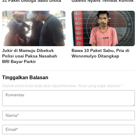
31 Paket Diduga Sabu Disita
Galeso Nyaris Terlibat Konflik
Jukir di Mamuju Dibekuk
Bawa 10 Paket Sabu, Pria di
Polisi usai Paksa Nasabah
Wonomulyo Ditangkap
BRI Bayar Parkir
Tinggalkan Balasan
Alamat email Anda tidak akan dipublikasikan.
Ruas yang wajib ditandai
*