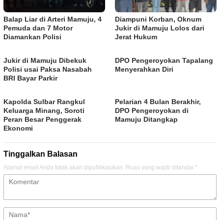
Balap Liar di Arteri Mamuju, 4
Diampuni Korban, Oknum
Pemuda dan 7 Motor
Jukir di Mamuju Lolos dari
Diamankan Polisi
Jerat Hukum
Jukir di Mamuju Dibekuk
DPO Pengeroyokan Tapalang
Polisi usai Paksa Nasabah
Menyerahkan Diri
BRI Bayar Parkir
Kapolda Sulbar Rangkul
Pelarian 4 Bulan Berakhir,
Keluarga Minang, Soroti
DPO Pengeroyokan di
Peran Besar Penggerak
Mamuju Ditangkap
Ekonomi
Tinggalkan Balasan
Alamat email Anda tidak akan dipublikasikan.
Ruas yang wajib ditandai
*