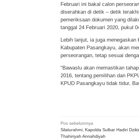
Februari ini bakal calon perseo
diserahkan di detik – detik terakh
pemeriksaan dokumen yang dilak
tanggal 24 Februari 2020, pukul 0
Lebih lanjut, ia juga menegaska
Kabupaten Pasangkayu, akan mem
perseorangan, tetap sesuai denga
“Bawaslu akan memastikan tahapa
2016, tentang pemilihan dan PKP
KPUD Pasangkayu tidak tidur, Bawa
Navigasi
Pos sebelumnya
Silaturahmi, Kapolda Sulbar Hadiri Dzikir
pos
Thahiriyah Annahdiyah