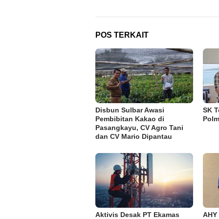
POS TERKAIT
Disbun Sulbar Awasi
SK T
Pembibitan Kakao di
Polm
Pasangkayu, CV Agro Tani
dan CV Mario Dipantau
Aktivis Desak PT Ekamas
AHY 