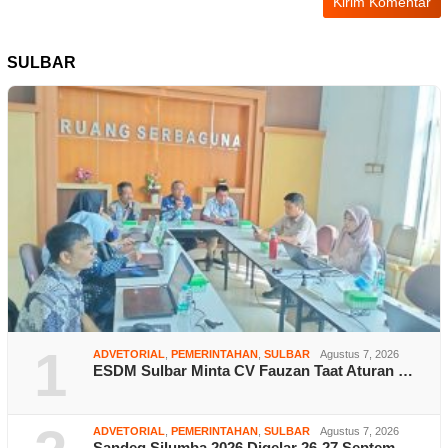
SULBAR
1
ADVETORIAL
,
PEMERINTAHAN
,
SULBAR
Agustus 7, 2026
ESDM Sulbar Minta CV Fauzan Taat Aturan …
ADVETORIAL
,
PEMERINTAHAN
,
SULBAR
Agustus 7, 2026
Sandeq Silumba 2026 Digelar 26-27 Septem…