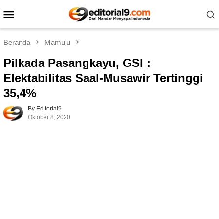
Loncat
Menu
ke
Mobile
konten
Beranda
Mamuju
Pilkada Pasangkayu, GSI :
Elektabilitas Saal-Musawir Tertinggi
35,4%
By Editorial9
Oktober 8, 2020