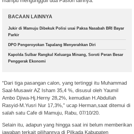
mampu mengungguli dua Paslon lainnya.
BACAAN LAINNYA
Jukir di Mamuju Dibekuk Polisi usai Paksa Nasabah BRI Bayar
Parkir
DPO Pengeroyokan Tapalang Menyerahkan Diri
Kapolda Sulbar Rangkul Keluarga Minang, Soroti Peran Besar
Penggerak Ekonomi
“Dari tiga pasangan calon, yang tertinggi itu Muhammad
Saal-Musawir AZ Isham 35,4 %, disusul oleh Yaumil
Ambo Djiwa-Hj.Herny 28,2%, kemudian H.Abdullah
Rasyid-M.Yusri Nur 17,3%,” ucap Herman,saat ditemui di
salah satu Cafe di Mamuju, Rabu, 07/10/20.
Selain itu, adapun yang hingga saat ini belum memberikan
jawaban terkait pilihannya di Pilkada Kabupaten