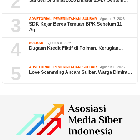
2
3
ADVETORIAL
,
PEMERINTAHAN
,
SULBAR
Agustus 7, 2026
SDK Kejar Beres Temuan BPK Sebelum 11
Ag…
4
SULBAR
Agustus 6, 2026
Dugaan Kredit Fiktif di Polman, Kerugian…
5
ADVETORIAL
,
PEMERINTAHAN
,
SULBAR
Agustus 6, 2026
Love Scamming Ancam Sulbar, Warga Dimint…